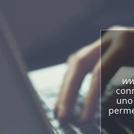
ww
conn
uno 
perme