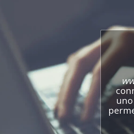
ww
conn
uno 
perme