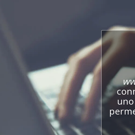
ww
conn
uno 
perme