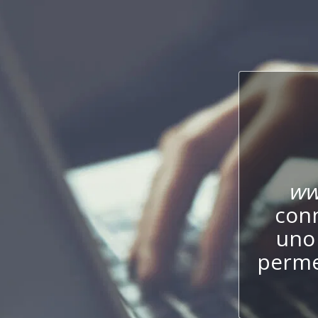
ww
conn
uno 
perme